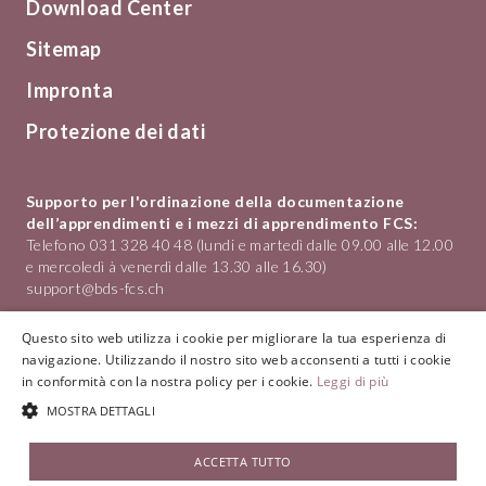
Download Center
Sitemap
Impronta
Protezione dei dati
Supporto per l'ordinazione della documentazione
dell’apprendimenti e i mezzi di apprendimento FCS:
Telefono 031 328 40 48 (lundi e martedì dalle 09.00 alle 12.00
e mercoledì à venerdì dalle 13.30 alle 16.30)
support@bds-fcs.ch
Formazione nel Commercio al Dettaglio in Svizzera
Questo sito web utilizza i cookie per migliorare la tua esperienza di
Hotelgasse 1
navigazione. Utilizzando il nostro sito web acconsenti a tutti i cookie
3011 Bern
in conformità con la nostra policy per i cookie.
Leggi di più
Telefono
031 328 40 40
MOSTRA DETTAGLI
info@bds-fcs.ch
© 2026 BDS-FCS
ACCETTA TUTTO