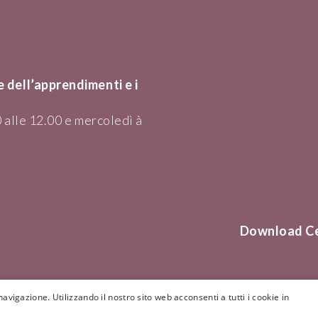
 dell’apprendimenti e i
 alle 12.00 e mercoledì à
Download C
avigazione. Utilizzando il nostro sito web acconsenti a tutti i cookie in