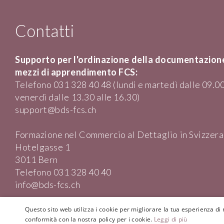
Contatti
Supporto per l'ordinazione della documentazione
mezzi di apprendimento FCS:
Telefono 031 328 40 48 (lundi e martedì dalle 09.00
venerdì dalle 13.30 alle 16.30)
support@bds-fcs.ch
Formazione nel Commercio al Dettaglio in Svizzera
Hotelgasse 1
3011 Bern
Telefono
031 328 40 40
info@bds-fcs.ch
Questo sito web utilizza i cookie per migliorare la tua esperienza di n
conformità con la nostra policy per i cookie.
Leggi di più