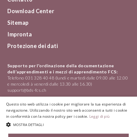
Download Center
Sitemap
Impronta
Protezione dei dati
Supporto per l'ordinazione della documentazione
dell’apprendimenti e i mezzi di apprendimento FCS:
Telefono 031 328 40 48 (lundi e martedì dalle 09.00 alle 12.00
e mercoledì à venerdì dalle 13.30 alle 16.30)
support@bds-fcs.ch
Formazione nel Commercio al Dettaglio in Svizzera
Questo sito web utilizza i cookie per migliorare la tua esperienza di
Hotelgasse 1
navigazione. Utilizzando il nostro sito web acconsenti a tutti i cookie
3011 Bern
in conformità con la nostra policy per i cookie.
Leggi di più
Telefono
031 328 40 40
MOSTRA DETTAGLI
info@bds-fcs.ch