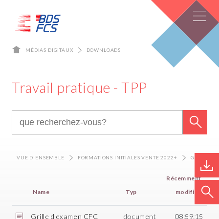
MÉDIAS DIGITAUX
DOWNLOADS
Travail pratique - TPP
VUE D'ENSEMBLE
FORMATIONS INITIALES VENTE 2022+
GESTIONNAIRES DU COMMERCE DE DÉTAIL CFC
Récemment
Name
Typ
modifiés
Grille d'examen CFC
document
08:59:15