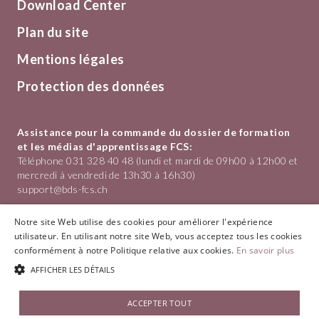
Download Center
Plan du site
Mentions légales
Protection des données
Assistance pour la commande du dossier de formation
et les médias d'apprentissage FCS:
Téléphone 031 328 40 48 (lundi et mardi de 09h00 à 12h00 et
mercredi à vendredi de 13h30 à 16h30)
support@bds-fcs.ch
Formation du Commerce de Détail Suisse
Notre site Web utilise des cookies pour améliorer l'expérience
Hotelgasse 1
utilisateur. En utilisant notre site Web, vous acceptez tous les cookies
3011 Bern
conformément à notre Politique relative aux cookies.
En savoir plus
Téléphone
031 328 40 40
AFFICHER LES DÉTAILS
info@bds-fcs.ch
© 2026 BDS-FCS
ACCEPTER TOUT