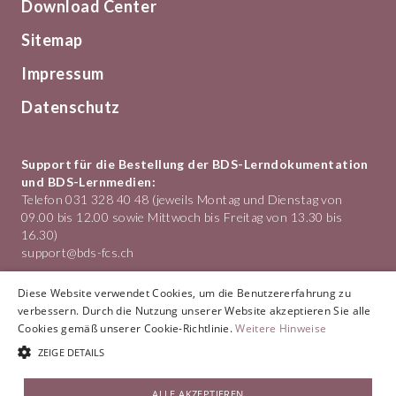
Download Center
Sitemap
Impressum
Datenschutz
Support für die Bestellung der BDS-Lerndokumentation
und BDS-Lernmedien:
Telefon 031 328 40 48 (jeweils Montag und Dienstag von
09.00 bis 12.00 sowie Mittwoch bis Freitag von 13.30 bis
16.30)
support@bds-fcs.ch
Bildung Detailhandel Schweiz
Diese Website verwendet Cookies, um die Benutzererfahrung zu
Hotelgasse 1
verbessern. Durch die Nutzung unserer Website akzeptieren Sie alle
3011 Bern
Cookies gemäß unserer Cookie-Richtlinie.
Weitere Hinweise
Telefon
031 328 40 40
ZEIGE DETAILS
info@bds-fcs.ch
© 2026 BDS-FCS
ALLE AKZEPTIEREN