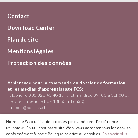
Contact
Download Center
Plan du site
Mentions légales
Protection des données
Assistance pour la commande du dossier de formation
et les médias d'apprentissage FCS:
Téléphone 031 328 40 48 (lundi et mardi de 09h00 à 12h00 et
mercredi à vendredi de 13h30 à 16h30)
support@bds-fcs.ch
Formation du Commerce de Détail Suisse
Notre site Web utilise des cookies pour améliorer l'expérience
Hotelgasse 1
utilisateur. En utilisant notre site Web, vous acceptez tous les cookies
3011 Bern
conformément à notre Politique relative aux cookies.
En savoir plus